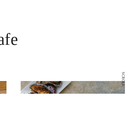
afe
SCROLL