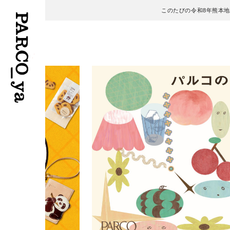
このたびの令和8年熊本
フロアガイド
ENGLISH
施設案内・アクセス
繁体字
イベント・ポップアップ
簡体字
ニュース
한국어
レストラン・カフェ
ภาษาไทย
TAX FREE
日本語