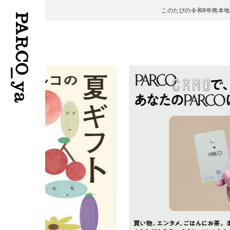
このたびの令和8年熊本
フロアガイド
ENGLISH
施設案内・アクセス
繁体字
イベント・ポップアップ
簡体字
ニュース
한국어
レストラン・カフェ
ภาษาไทย
TAX FREE
日本語