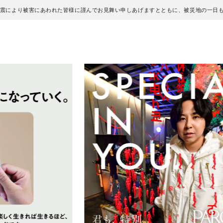
地震により被害にあわれた皆様に謹んでお見舞い申しあげますとともに、被災地の一日