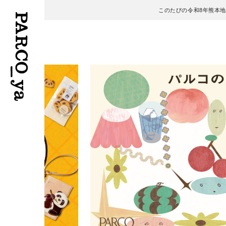
このたびの令和8年熊本
フロアガイド
ENGLISH
施設案内・アクセス
繁体字
イベント・ポップアップ
簡体字
ニュース
한국어
レストラン・カフェ
ภาษาไทย
TAX FREE
日本語