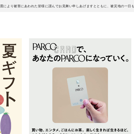
地震により被害にあわれた皆様に謹んでお見舞い申しあげますとともに、被災地の一日