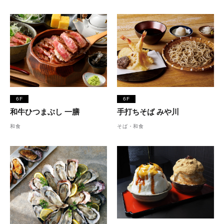
6F
6F
和牛ひつまぶし 一膳
手打ちそば みや川
和食
そば・和食