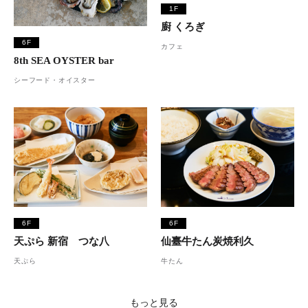
1F
廚 くろぎ
6F
カフェ
8th SEA OYSTER bar
シーフード・オイスター
6F
6F
天ぷら 新宿 つな八
仙臺牛たん炭焼利久
天ぷら
牛たん
もっと見る