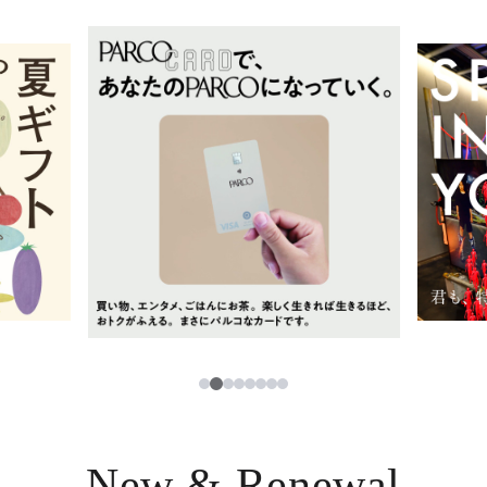
イベント・ポップアップ
簡体字
ニュース
한국어
レストラン・カフェ
ภาษาไทย
TAX FREE
日本語
PARCOメンバーズ
JP
3
1
2
4
5
6
7
8
New & Renewal