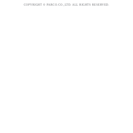
COPYRIGHT © PARCO.CO.,LTD. ALL RIGHTS RESERVED.