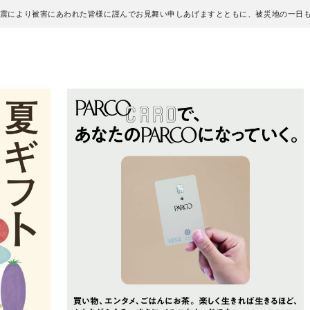
地震により被害にあわれた皆様に謹んでお見舞い申しあげますとともに、被災地の一日