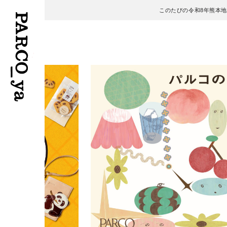
このたびの令和8年熊本
フロアガイド
ENGLISH
施設案内・アクセス
繁体字
イベント・ポップアップ
簡体字
ニュース
한국어
レストラン・カフェ
ภาษาไทย
TAX FREE
日本語