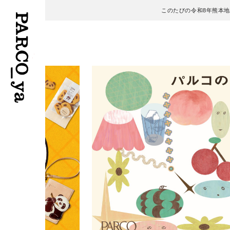
このたびの令和8年熊本
フロアガイド
ENGLISH
施設案内・アクセス
繁体字
イベント・ポップアップ
簡体字
ニュース
한국어
レストラン・カフェ
ภาษาไทย
TAX FREE
日本語