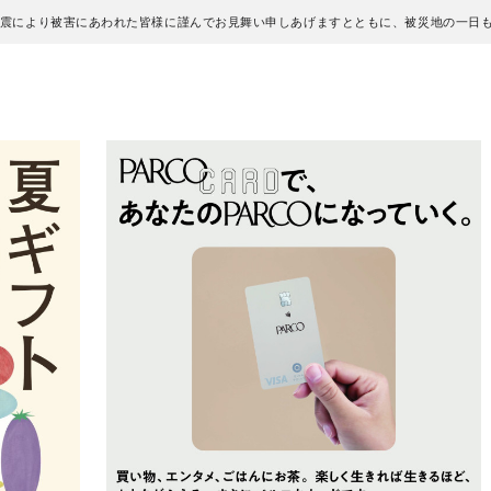
地震により被害にあわれた皆様に謹んでお見舞い申しあげますとともに、被災地の一日