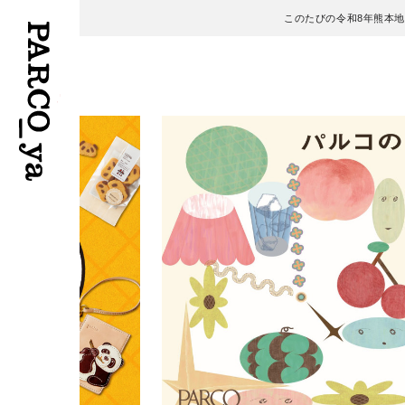
このたびの令和8年熊本
フロアガイド
ENGLISH
施設案内・アクセス
繁体字
イベント・ポップアップ
簡体字
ニュース
한국어
レストラン・カフェ
ภาษาไทย
TAX FREE
日本語