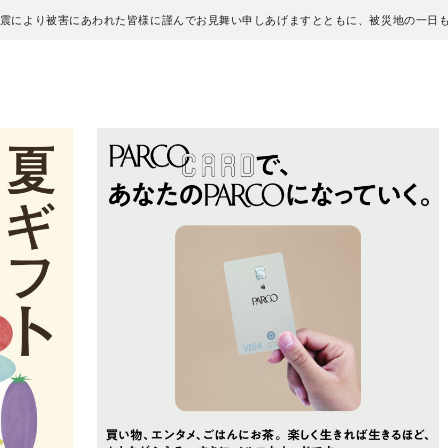
地震により被害にあわれた皆様に謹んでお見舞い申しあげますとともに、被災地の一日