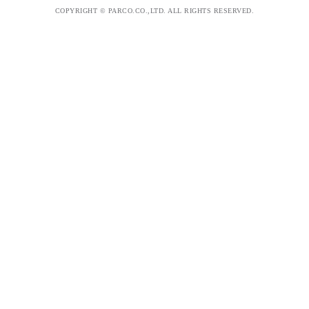
COPYRIGHT © PARCO.CO.,LTD. ALL RIGHTS RESERVED.