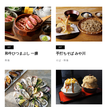
6F
6F
和牛ひつまぶし 一膳
手打ちそば みや川
和食
そば・和食