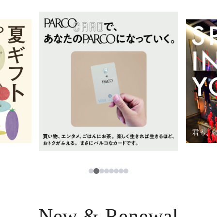
イベント・ポップアップ
簡体字
ニュース
한국어
レストラン・カフェ
ภาษาไทย
TAX FREE
日本語
PARCOメンバーズ
JP
3
1
2
4
5
6
7
8
New & Renewal