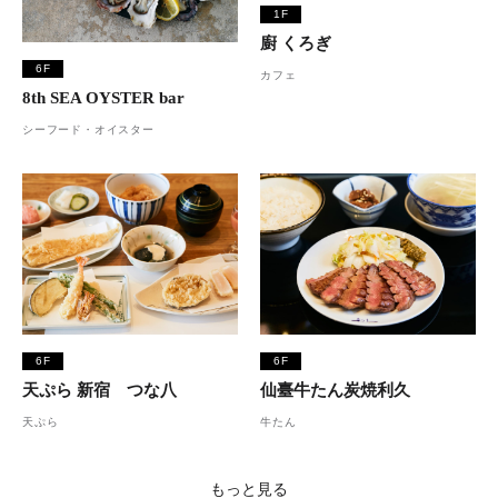
1F
廚 くろぎ
6F
カフェ
8th SEA OYSTER bar
シーフード・オイスター
6F
6F
天ぷら 新宿 つな八
仙臺牛たん炭焼利久
天ぷら
牛たん
もっと見る