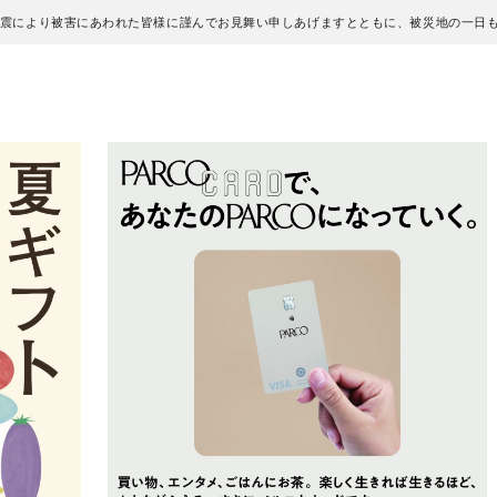
地震により被害にあわれた皆様に謹んでお見舞い申しあげますとともに、被災地の一日