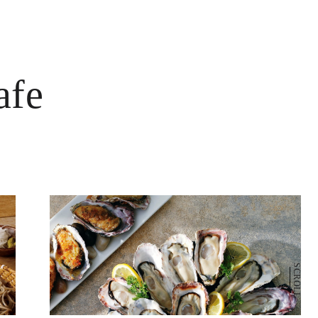
afe
SCROLL