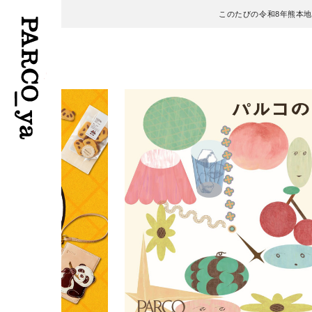
このたびの令和8年熊本
フロアガイド
ENGLISH
施設案内・アクセス
繁体字
イベント・ポップアップ
簡体字
ニュース
한국어
レストラン・カフェ
ภาษาไทย
TAX FREE
日本語