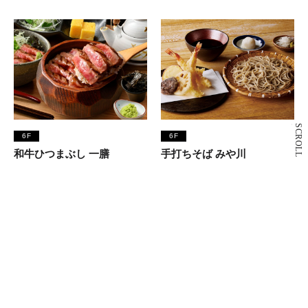
SCROLL
6F
6F
和牛ひつまぶし 一膳
手打ちそば みや川
和食
そば・和食