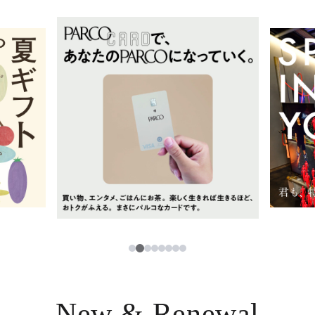
イベント・ポップアップ
簡体字
ニュース
한국어
レストラン・カフェ
ภาษาไทย
TAX FREE
日本語
PARCOメンバーズ
JP
2
1
3
4
5
6
7
8
New & Renewal