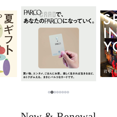
イベント・ポップアップ
簡体字
ニュース
한국어
レストラン・カフェ
ภาษาไทย
TAX FREE
日本語
PARCOメンバーズ
JP
2
1
3
4
5
6
7
8
New & Renewal