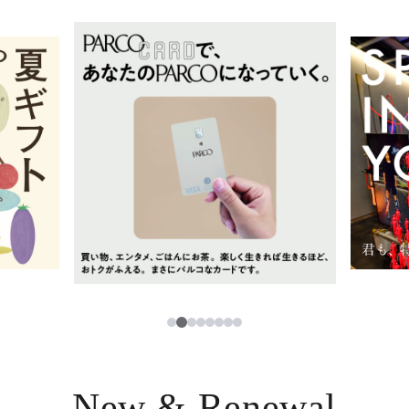
イベント・ポップアップ
簡体字
ニュース
한국어
レストラン・カフェ
ภาษาไทย
TAX FREE
日本語
PARCOメンバーズ
JP
2
1
3
4
5
6
7
8
New & Renewal