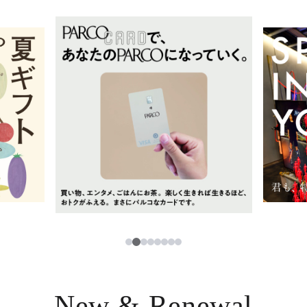
イベント・ポップアップ
簡体字
ニュース
한국어
レストラン・カフェ
ภาษาไทย
TAX FREE
日本語
PARCOメンバーズ
JP
2
1
3
4
5
6
7
8
New & Renewal