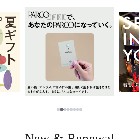
イベント・ポップアップ
簡体字
ニュース
한국어
レストラン・カフェ
ภาษาไทย
TAX FREE
日本語
PARCOメンバーズ
JP
2
1
3
4
5
6
7
8
New & Renewal