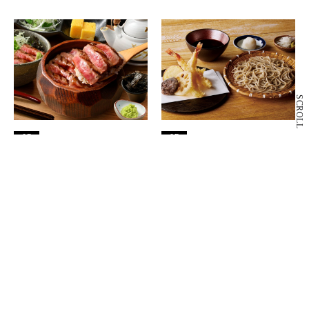
SCROLL
6F
6F
和牛ひつまぶし 一膳
手打ちそば みや川
和食
そば・和食