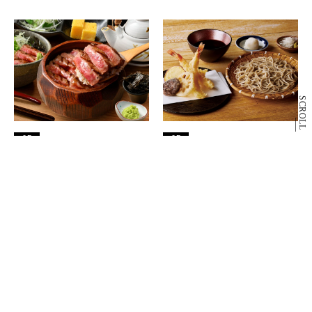
SCROLL
6F
6F
和牛ひつまぶし 一膳
手打ちそば みや川
和食
そば・和食