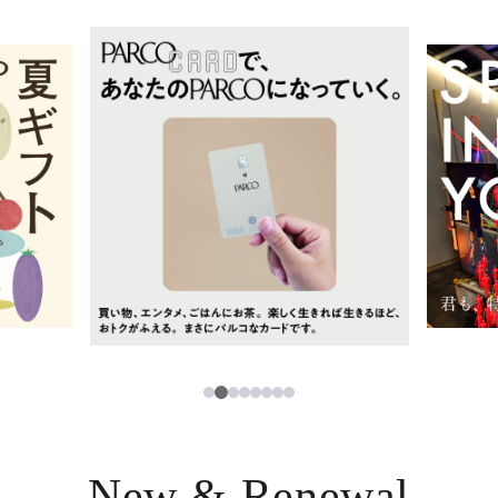
イベント・ポップアップ
簡体字
ニュース
한국어
レストラン・カフェ
ภาษาไทย
TAX FREE
日本語
PARCOメンバーズ
JP
2
1
3
4
5
6
7
8
New & Renewal