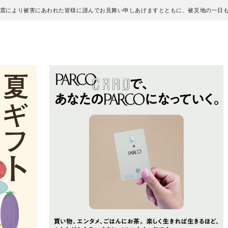
地震により被害にあわれた皆様に謹んでお見舞い申しあげますとともに、被災地の一日