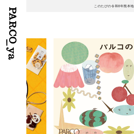
このたびの令和8年熊本
フロアガイド
ENGLISH
施設案内・アクセス
繁体字
イベント・ポップアップ
簡体字
ニュース
한국어
レストラン・カフェ
ภาษาไทย
TAX FREE
日本語