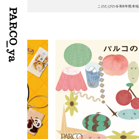
このたびの令和8年熊本
フロアガイド
ENGLISH
施設案内・アクセス
繁体字
イベント・ポップアップ
簡体字
ニュース
한국어
レストラン・カフェ
ภาษาไทย
TAX FREE
日本語