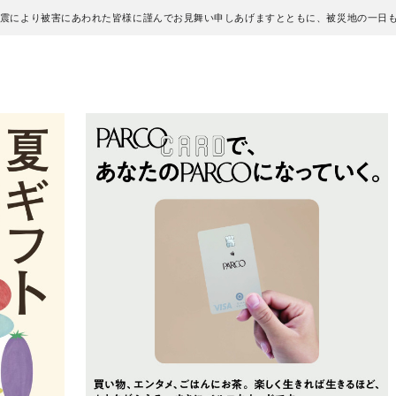
地震により被害にあわれた皆様に謹んでお見舞い申しあげますとともに、被災地の一日