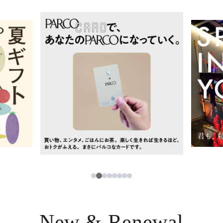
イベント・ポップアップ
簡体字
ニュース
한국어
レストラン・カフェ
ภาษาไทย
TAX FREE
日本語
PARCOメンバーズ
JP
2
1
3
4
5
6
7
8
New & Renewal