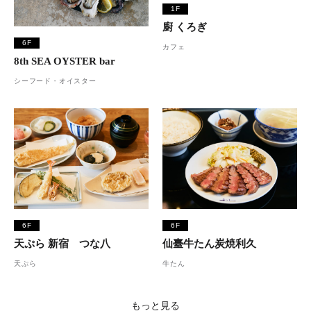
1F
廚 くろぎ
6F
カフェ
8th SEA OYSTER bar
シーフード・オイスター
6F
6F
天ぷら 新宿 つな八
仙臺牛たん炭焼利久
天ぷら
牛たん
もっと見る