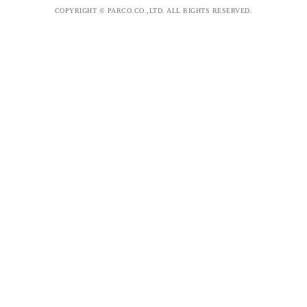
COPYRIGHT © PARCO.CO.,LTD. ALL RIGHTS RESERVED.