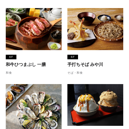
6F
6F
和牛ひつまぶし 一膳
手打ちそば みや川
和食
そば・和食