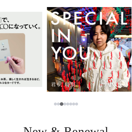
イベント・ポップアップ
簡体字
ニュース
한국어
レストラン・カフェ
ภาษาไทย
TAX FREE
日本語
PARCOメンバーズ
JP
3
1
2
4
5
6
7
8
New & Renewal