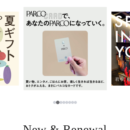
イベント・ポップアップ
簡体字
ニュース
한국어
レストラン・カフェ
ภาษาไทย
TAX FREE
日本語
PARCOメンバーズ
JP
2
1
3
4
5
6
7
8
New & Renewal