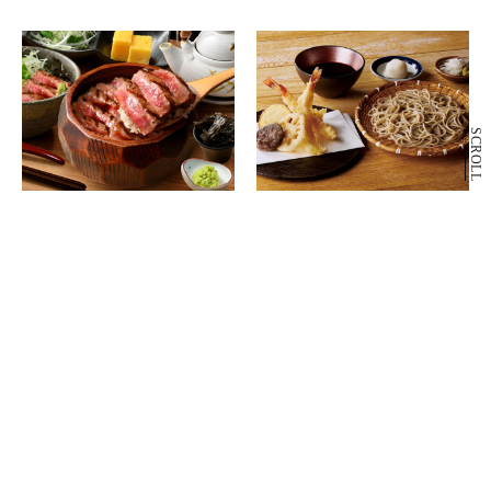
SCROLL
6F
6F
和牛ひつまぶし 一膳
手打ちそば みや川
和食
そば・和食