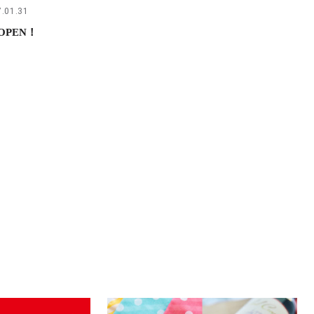
.01.31
OPEN！