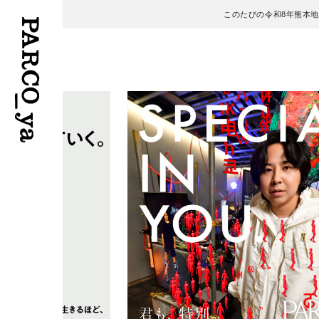
このたびの令和8年熊本
フロアガイド
ENGLISH
施設案内・アクセス
繁体字
イベント・ポップアップ
簡体字
ニュース
한국어
レストラン・カフェ
ภาษาไทย
TAX FREE
日本語