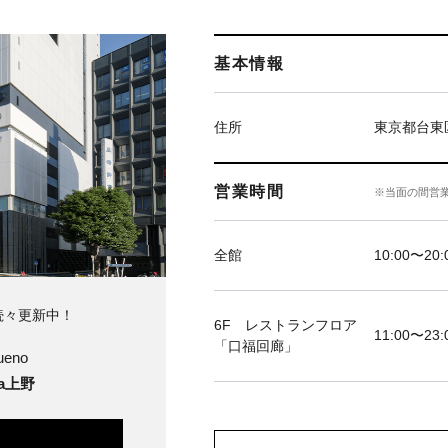
基本情報
住所
東京都台東区
営業時間
※当面の間営
全館
10:00〜20:
続々更新中！
6F レストランフロア
11:00〜23:
「口福回廊」
ueno
ya上野