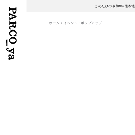
このたびの令和8年熊本
ホーム
イベント・ポップアップ
フロアガイド
ENGLISH
施設案内・アクセス
繁体字
イベント・ポップアップ
簡体字
ニュース
한국어
レストラン・カフェ
ภาษาไทย
TAX FREE
日本語