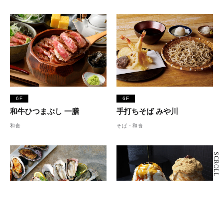
6F
6F
和牛ひつまぶし 一膳
手打ちそば みや川
和食
そば・和食
SCROLL