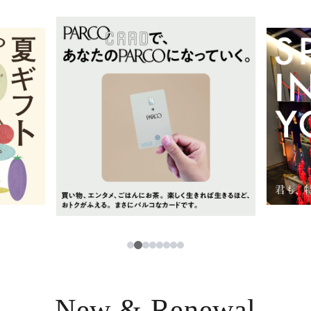
イベント・ポップアップ
簡体字
ニュース
한국어
レストラン・カフェ
ภาษาไทย
TAX FREE
日本語
PARCOメンバーズ
JP
2
1
3
4
5
6
7
8
New & Renewal