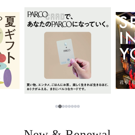
イベント・ポップアップ
簡体字
ニュース
한국어
レストラン・カフェ
ภาษาไทย
TAX FREE
日本語
PARCOメンバーズ
JP
2
1
3
4
5
6
7
8
New & Renewal