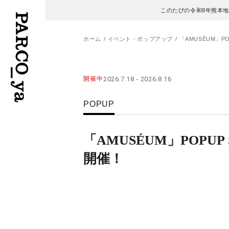
このたびの令和8年熊本
ホーム
イベント・ポップアップ
「AMUSÉUM」PO
フロアガイド
ENGLISH
開催中
2026.7.18 - 2026.8.16
施設案内・アクセス
繁体字
POPUP
イベント・ポップアップ
簡体字
「AMUSÉUM」POPUP 
ニュース
한국어
開催！
レストラン・カフェ
ภาษาไทย
TAX FREE
日本語