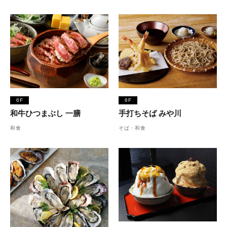
6F
6F
和牛ひつまぶし 一膳
手打ちそば みや川
和食
そば・和食