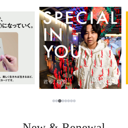
イベント・ポップアップ
簡体字
ニュース
한국어
レストラン・カフェ
ภาษาไทย
TAX FREE
日本語
PARCOメンバーズ
JP
3
1
2
4
5
6
7
8
New & Renewal