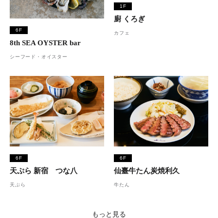
1F
廚 くろぎ
6F
カフェ
8th SEA OYSTER bar
シーフード・オイスター
6F
6F
天ぷら 新宿 つな八
仙臺牛たん炭焼利久
天ぷら
牛たん
もっと見る