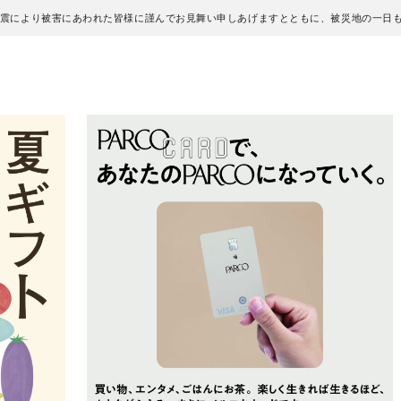
地震により被害にあわれた皆様に謹んでお見舞い申しあげますとともに、被災地の一日