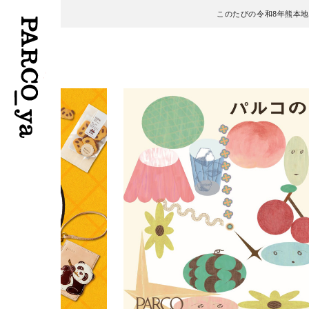
このたびの令和8年熊本
フロアガイド
ENGLISH
施設案内・アクセス
繁体字
イベント・ポップアップ
簡体字
ニュース
한국어
レストラン・カフェ
ภาษาไทย
TAX FREE
日本語