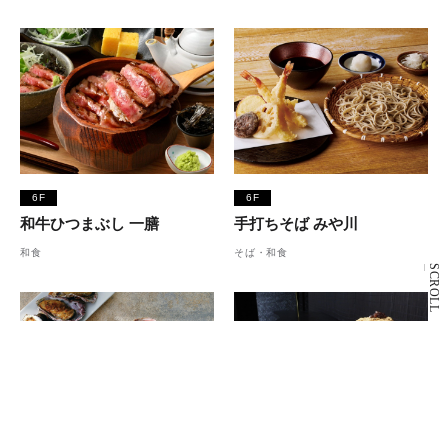
6F
6F
和牛ひつまぶし 一膳
手打ちそば みや川
和食
そば・和食
SCROLL