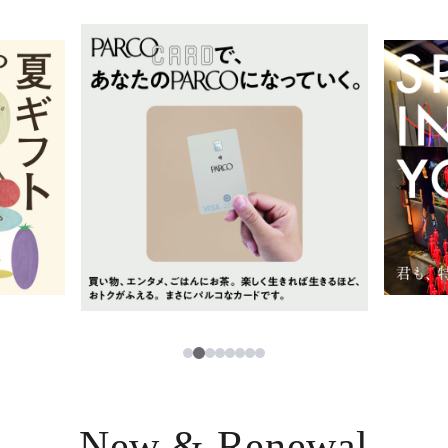
イベント・ポップアップ
簡体字
ニュース
한국어
レストラン・カフェ
ภาษาไทย
TAX FREE
日本語
PARCOメンバーズ
JP
2
1
3
4
5
6
7
8
New & Renewal