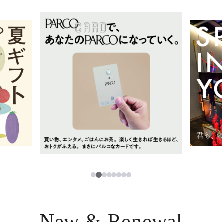
イベント・ポップアップ
簡体字
ニュース
한국어
レストラン・カフェ
ภาษาไทย
TAX FREE
日本語
PARCOメンバーズ
JP
3
1
2
4
5
6
7
8
New & Renewal