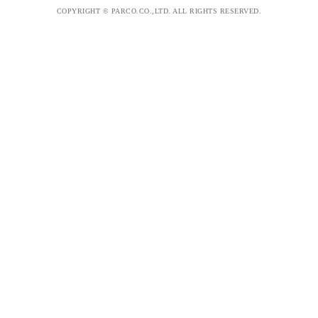
COPYRIGHT © PARCO.CO.,LTD. ALL RIGHTS RESERVED.