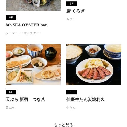
1F
廚 くろぎ
6F
カフェ
8th SEA OYSTER bar
シーフード・オイスター
6F
6F
天ぷら 新宿 つな八
仙臺牛たん炭焼利久
天ぷら
牛たん
もっと見る