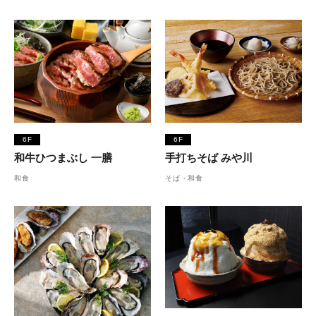
6F
6F
和牛ひつまぶし 一膳
手打ちそば みや川
和食
そば・和食