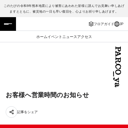
このたびの令和8年熊本地震により被害にあわれた皆様に謹んでお見舞い申しあげ
ますとともに、被災地の一日も早い復旧を、心よりお祈り申しあげます。
フロアガイド
ENGLISH
フロアガイド
JP
施設案内・アクセス
繁体字
ホーム
イベント
ニュース
アクセス
イベント・ポップアップ
簡体字
ニュース
한국어
レストラン・カフェ
ภาษาไทย
TAX FREE
日本語
お客様へ営業時間のお知らせ
PARCOメンバーズ
記事をシェア
JP