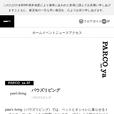
このたびの令和8年熊本地震により被害にあわれた皆様に謹んでお見舞い申しあげ
ますとともに、被災地の一日も早い復旧を、心よりお祈り申しあげます。
フロアガイド
ENGLISH
フロアガイド
JP
施設案内・アクセス
繁体字
ホーム
イベント
ニュース
アクセス
イベント・ポップアップ
簡体字
ニュース
한국어
レストラン・カフェ
ภาษาไทย
TAX FREE
日本語
PARCO_ya 4F
パウズリビング
PARCOメンバーズ
パウズリビング
JP
paw’s living（パウズリビング）では、ペットとオシャレに暮らせるト