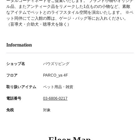
ータルコーディネートをご提案いたします。 ブランド小物やオリジナ
ル品、またアンティーク品をリメークした1点ものの小物など、素敵
なアイテムでペットとのライフスタイル空間を演出いたします。 ※ペ
ット同伴にてご入館の際は、ゲージ・バッグ等にお入れください。
（盲導犬・介助犬・聴導犬を除く）
Information
ショップ名
パウズリビング
フロア
PARCO_ya 4F
取り扱いアイテム
ペット用品・雑貨
電話番号
03-6806-0217
免税
対象
Floor Map