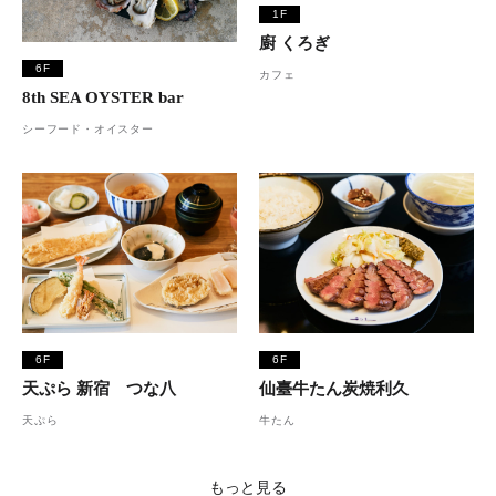
1F
廚 くろぎ
6F
カフェ
8th SEA OYSTER bar
シーフード・オイスター
6F
6F
天ぷら 新宿 つな八
仙臺牛たん炭焼利久
天ぷら
牛たん
もっと見る