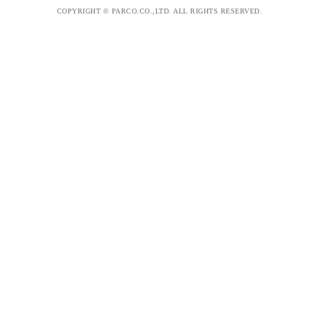
COPYRIGHT © PARCO.CO.,LTD. ALL RIGHTS RESERVED.