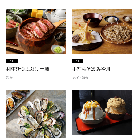
6F
6F
和牛ひつまぶし 一膳
手打ちそば みや川
和食
そば・和食