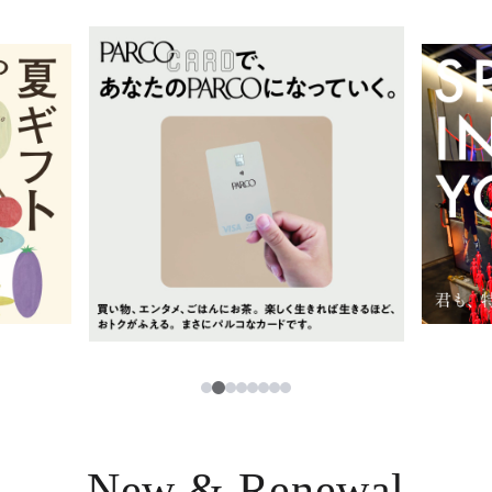
イベント・ポップアップ
簡体字
ニュース
한국어
レストラン・カフェ
ภาษาไทย
TAX FREE
日本語
PARCOメンバーズ
JP
3
1
2
4
5
6
7
8
New & Renewal