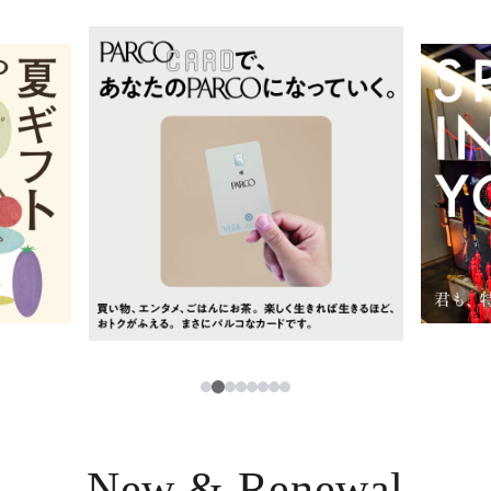
イベント・ポップアップ
簡体字
ニュース
한국어
レストラン・カフェ
ภาษาไทย
TAX FREE
日本語
PARCOメンバーズ
JP
2
1
3
4
5
6
7
8
New & Renewal