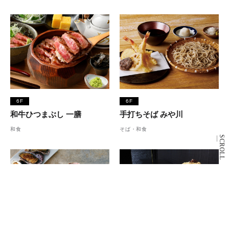
6F
6F
和牛ひつまぶし 一膳
手打ちそば みや川
和食
そば・和食
SCROLL