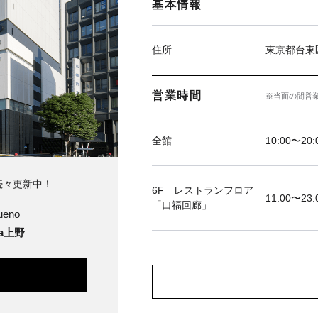
基本情報
住所
東京都台東区
営業時間
※当面の間営
全館
10:00〜20:
続々更新中！
6F レストランフロア
11:00〜23:
「口福回廊」
ueno
ya上野