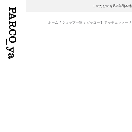
このたびの令和8年熊本
ホーム
ショップ一覧
ピッコーネ アッチェッソーリ
フロアガイド
ENGLISH
施設案内・アクセス
繁体字
イベント・ポップアップ
簡体字
ニュース
한국어
レストラン・カフェ
ภาษาไทย
TAX FREE
日本語