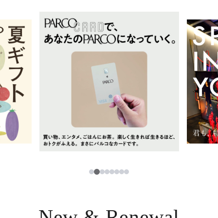
イベント・ポップアップ
簡体字
ニュース
한국어
レストラン・カフェ
ภาษาไทย
TAX FREE
日本語
PARCOメンバーズ
JP
2
1
3
4
5
6
7
8
New & Renewal