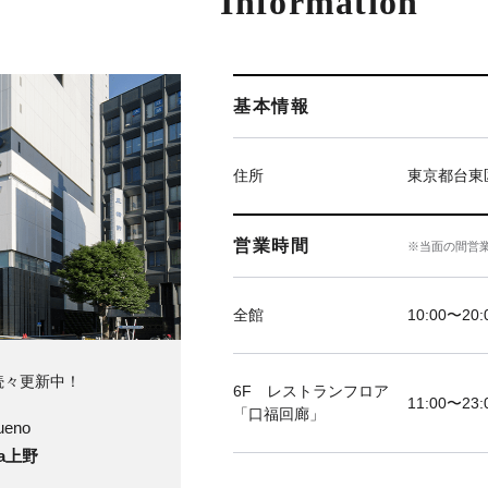
Information
基本情報
住所
東京都台東区
営業時間
※当面の間営
全館
10:00〜20:
続々更新中！
6F レストランフロア
11:00〜23:
「口福回廊」
ueno
ya上野