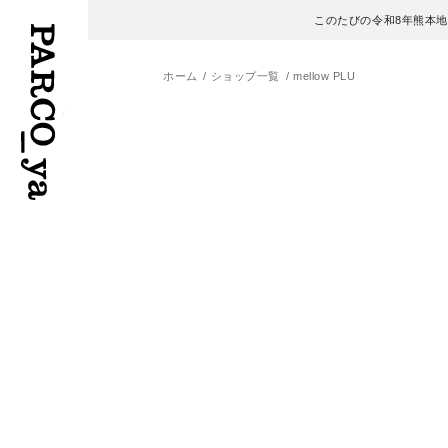
このたびの令和8年熊本
ホーム
ショップ一覧
mellow PLU
フロアガイド
ENGLISH
施設案内・アクセス
繁体字
イベント・ポップアップ
簡体字
ニュース
한국어
レストラン・カフェ
ภาษาไทย
TAX FREE
日本語