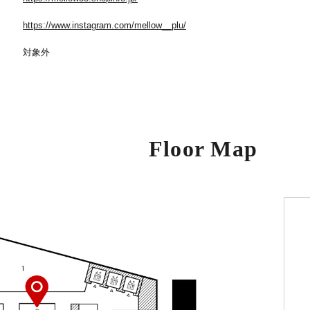
https://www.instagram.com/mellow__plu/
対象外
Floor Map