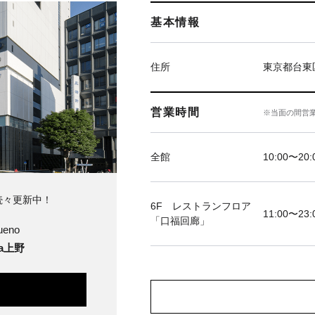
基本情報
住所
東京都台東区
営業時間
※当面の間営
全館
10:00〜20:
続々更新中！
6F レストランフロア
11:00〜23:
「口福回廊」
ueno
ya上野