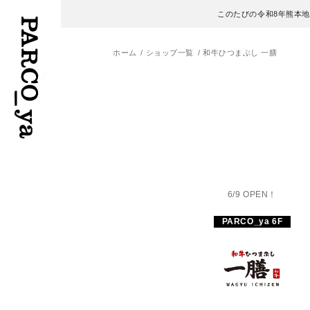
このたびの令和8年熊本
ホーム
ショップ一覧
和牛ひつまぶし 一膳
フロアガイド
ENGLISH
施設案内・アクセス
繁体字
イベント・ポップアップ
簡体字
6/9 OPEN！
ニュース
한국어
PARCO_ya 6F
レストラン・カフェ
ภาษาไทย
TAX FREE
日本語