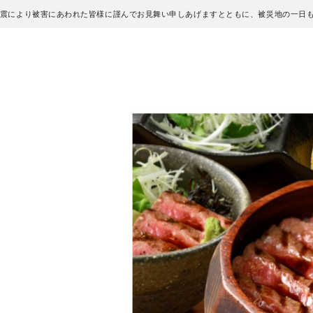
地震により被害にあわれた皆様に謹んでお見舞い申しあげますとともに、被災地の一日