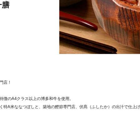
一膳
ン
門店！
特徴のA4クラス以上の博多和牛を使用。
く特A米ななつぼしと、築地の鰹節専門店、伏髙（ふしたか）の出汁で仕上