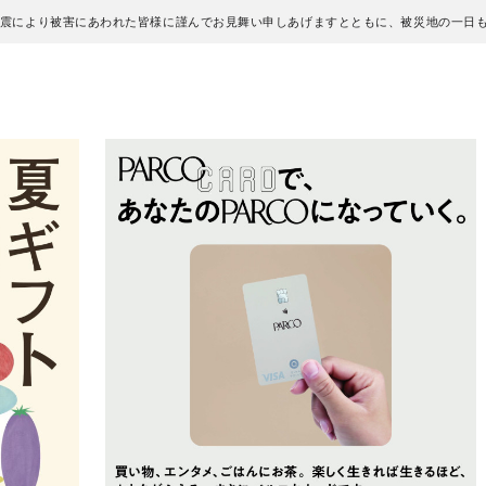
地震により被害にあわれた皆様に謹んでお見舞い申しあげますとともに、被災地の一日