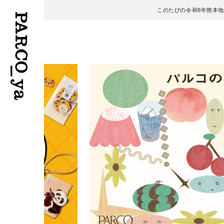
このたびの令和8年熊本
フロアガイド
ENGLISH
施設案内・アクセス
繁体字
イベント・ポップアップ
簡体字
ニュース
한국어
レストラン・カフェ
ภาษาไทย
TAX FREE
日本語