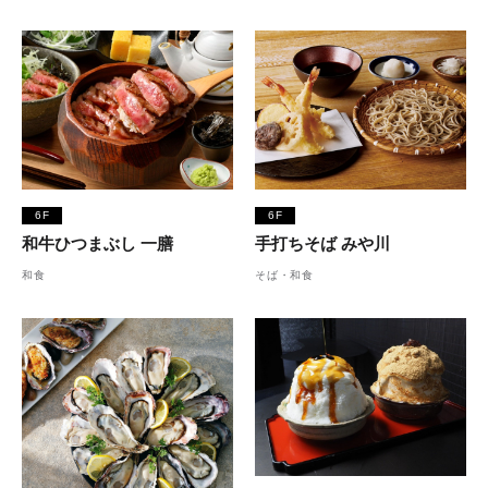
6F
6F
和牛ひつまぶし 一膳
手打ちそば みや川
和食
そば・和食