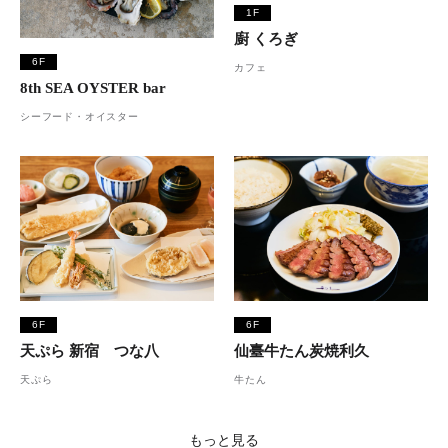
1F
廚 くろぎ
6F
カフェ
8th SEA OYSTER bar
シーフード・オイスター
6F
6F
天ぷら 新宿 つな八
仙臺牛たん炭焼利久
天ぷら
牛たん
もっと見る