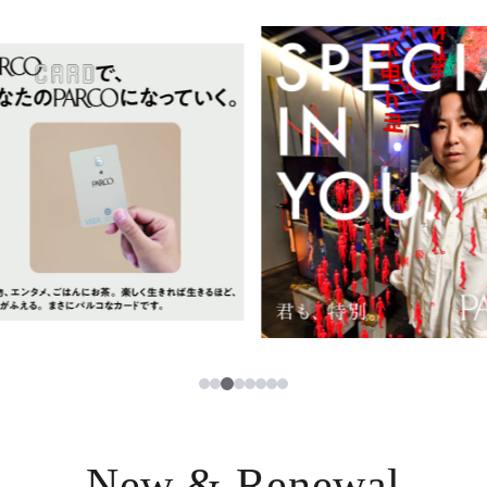
イベント・ポップアップ
簡体字
ニュース
한국어
レストラン・カフェ
ภาษาไทย
TAX FREE
日本語
PARCOメンバーズ
JP
3
1
2
4
5
6
7
8
New & Renewal