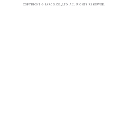
COPYRIGHT © PARCO.CO.,LTD. ALL RIGHTS RESERVED.