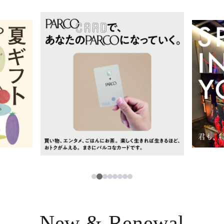
イベント・ポップアップ
簡体字
ニュース
한국어
レストラン・カフェ
ภาษาไทย
TAX FREE
日本語
PARCOメンバーズ
JP
2
1
3
4
5
6
7
8
New & Renewal