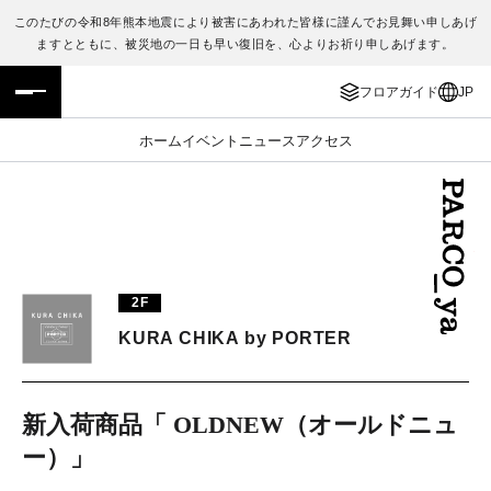
このたびの令和8年熊本地震により被害にあわれた皆様に謹んでお見舞い申しあげ
ますとともに、被災地の一日も早い復旧を、心よりお祈り申しあげます。
フロアガイド
ENGLISH
フロアガイド
JP
施設案内・アクセス
繁体字
ホーム
イベント
ニュース
アクセス
イベント・ポップアップ
簡体字
ニュース
한국어
レストラン・カフェ
ภาษาไทย
2F
TAX FREE
日本語
KURA CHIKA by PORTER
PARCOメンバーズ
新入荷商品「 OLDNEW（オールドニュ
ー）」
JP