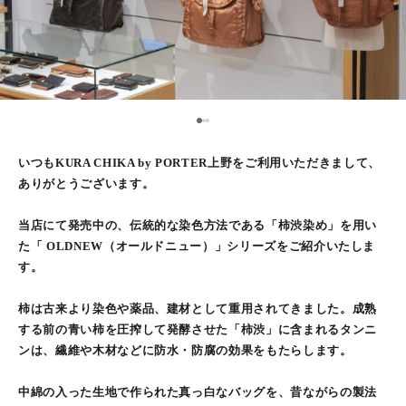
2
1
3
いつもKURA CHIKA by PORTER上野をご利用いただきまして、
ありがとうございます。
当店にて発売中の、伝統的な染色方法である「柿渋染め」を用い
た「 OLDNEW（オールドニュー）」シリーズをご紹介いたしま
す。
柿は古来より染色や薬品、建材として重用されてきました。成熟
する前の青い柿を圧搾して発酵させた「柿渋」に含まれるタンニ
ンは、繊維や木材などに防水・防腐の効果をもたらします。
中綿の入った生地で作られた真っ白なバッグを、昔ながらの製法