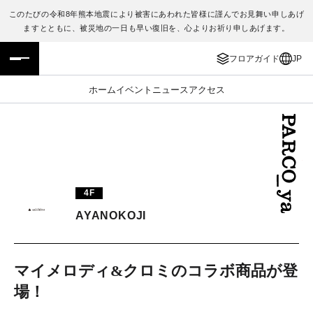
このたびの令和8年熊本地震により被害にあわれた皆様に謹んでお見舞い申しあげ
ますとともに、被災地の一日も早い復旧を、心よりお祈り申しあげます。
フロアガイド
ENGLISH
フロアガイド
JP
施設案内・アクセス
繁体字
ホーム
イベント
ニュース
アクセス
イベント・ポップアップ
簡体字
ニュース
한국어
レストラン・カフェ
ภาษาไทย
4F
TAX FREE
日本語
AYANOKOJI
PARCOメンバーズ
マイメロディ&クロミのコラボ商品が登
場！
JP