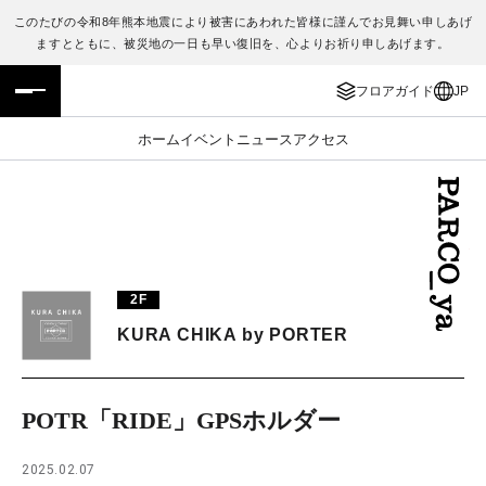
このたびの令和8年熊本地震により被害にあわれた皆様に謹んでお見舞い申しあげ
ますとともに、被災地の一日も早い復旧を、心よりお祈り申しあげます。
フロアガイド
ENGLISH
フロアガイド
JP
施設案内・アクセス
繁体字
ホーム
イベント
ニュース
アクセス
イベント・ポップアップ
簡体字
ニュース
한국어
レストラン・カフェ
ภาษาไทย
2F
TAX FREE
日本語
KURA CHIKA by PORTER
PARCOメンバーズ
POTR「RIDE」GPSホルダー
JP
2025.02.07