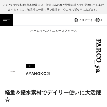
このたびの令和8年熊本地震により被害にあわれた皆様に謹んでお見舞い申しあげ
ますとともに、被災地の一日も早い復旧を、心よりお祈り申しあげます。
フロアガイド
ENGLISH
フロアガイド
JP
施設案内・アクセス
繁体字
ホーム
イベント
ニュース
アクセス
イベント・ポップアップ
簡体字
ニュース
한국어
レストラン・カフェ
ภาษาไทย
4F
TAX FREE
日本語
AYANOKOJI
PARCOメンバーズ
軽量＆撥水素材でデイリー使いに大活躍
☆
JP