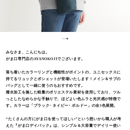
5
1
2
3
4
みなさま、こんにちは。
がま口専門店のAYANOKOJIでございます。
落ち着いたカラーリングと機能性がポイントの、ユニセックスに
持てるリュックとポシェットが登場いたします！メイン＆サブの
バッグとして一緒に使うのもおすすめです。
撥水加工を施した軽量のポリエステル素材を使用しており、ツル
っとしたなめらかな手触りで、ほどよい色ムラと光沢感が特徴で
す。カラーは「ブラック･ ネイビー･ ボルドー」の全3色展開。
“たくさんの方にがま口を使ってほしい”という想いから職人が考
えた『がま口デイパック』は、シンプル＆大容量でデイリー使い