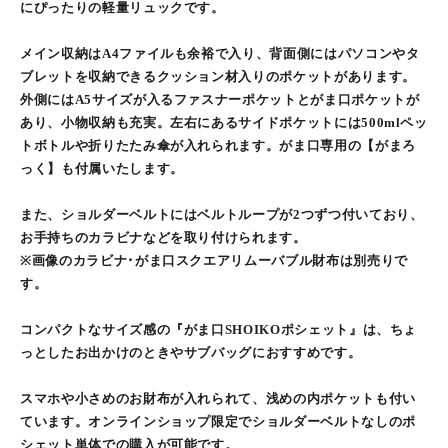
にぴったりの軽量リュックです。
メイン収納はA4ファイルも余裕で入り、背面側にはパソコンやタ
ブレットを収納できるクッション材入りのポケットがあります。
外側にはA5サイズが入るファスナーポケットとがま口ポケットが
あり、小物収納も充実。左右にあるサイドポケットには500mlペッ
トボトルや折りたたみ傘が入れられます。がま口専用の【がまろ
っく】も付属いたします。
また、ショルダーベルトにはベルトループが2つずつ付いており、
お手持ちのカラビナなどを取り付けられます。
※画像のカラビナ･がま口スクエアリムーバブル財布は別売りで
す。
コンパクトなサイズ感の『がま口SHOIKOポシェット』は、ちょ
っとしたお出かけのときやサブバッグにおすすめです。
スマホや小さめのお財布が入れられて、浅めの内ポケットも付い
ています。オンラインショップ限定でショルダーベルトなしのポ
シェット単体での購入が可能です。