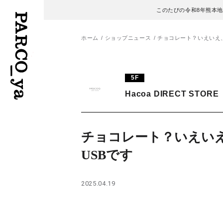
このたびの令和8年熊本
ホーム
ショップニュース
チョコレート？いえいえ、
フロアガイド
ENGLISH
5F
Hacoa DIRECT STORE
施設案内・アクセス
繁体字
イベント・ポップアップ
簡体字
チョコレート？いえい
ニュース
한국어
USBです
レストラン・カフェ
ภาษาไทย
2025.04.19
TAX FREE
日本語