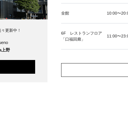
全館
10:00〜20:
続々更新中！
6F レストランフロア
11:00〜23:
「口福回廊」
ueno
ya上野