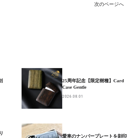
次のページへ
刻
25周年記念【限定樹種】Card
Case Gentle
2026.08.01
り
愛車のナンバープレートを刻印