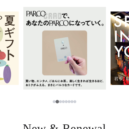
イベント・ポップアップ
簡体字
ニュース
한국어
レストラン・カフェ
ภาษาไทย
TAX FREE
日本語
PARCOメンバーズ
JP
2
1
3
4
5
6
7
8
New & Renewal