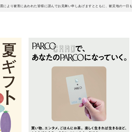
地震により被害にあわれた皆様に謹んでお見舞い申しあげますとともに、被災地の一日