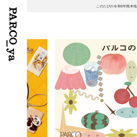
このたびの令和8年熊本
フロアガイド
ENGLISH
施設案内・アクセス
繁体字
イベント・ポップアップ
簡体字
ニュース
한국어
レストラン・カフェ
ภาษาไทย
TAX FREE
日本語