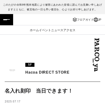
このたびの令和8年熊本地震により被害にあわれた皆様に謹んでお見舞い申しあげ
ますとともに、被災地の一日も早い復旧を、心よりお祈り申しあげます。
フロアガイド
ENGLISH
フロアガイド
JP
施設案内・アクセス
繁体字
ホーム
イベント
ニュース
アクセス
イベント・ポップアップ
簡体字
ニュース
한국어
レストラン・カフェ
ภาษาไทย
5F
TAX FREE
日本語
Hacoa DIRECT STORE
PARCOメンバーズ
名入れ刻印 当日できます！
JP
2025.07.17