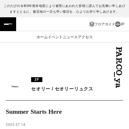
このたびの令和8年熊本地震により被害にあわれた皆様に謹んでお見舞い申しあげ
ますとともに、被災地の一日も早い復旧を、心よりお祈り申しあげます。
フロアガイド
ENGLISH
フロアガイド
JP
施設案内・アクセス
繁体字
ホーム
イベント
ニュース
アクセス
イベント・ポップアップ
簡体字
ニュース
한국어
レストラン・カフェ
ภาษาไทย
2F
TAX FREE
日本語
セオリー / セオリーリュクス
PARCOメンバーズ
Summer Starts Here
JP
2025.07.14