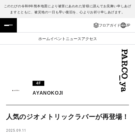
このたびの令和8年熊本地震により被害にあわれた皆様に謹んでお見舞い申しあげ
ますとともに、被災地の一日も早い復旧を、心よりお祈り申しあげます。
フロアガイド
ENGLISH
フロアガイド
JP
施設案内・アクセス
繁体字
ホーム
イベント
ニュース
アクセス
イベント・ポップアップ
簡体字
ニュース
한국어
レストラン・カフェ
ภาษาไทย
4F
TAX FREE
日本語
AYANOKOJI
PARCOメンバーズ
人気のジオメトリックラバーが再登場！
JP
2025.09.11